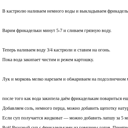
В кастрюлю наливаем немного воды и выкладываем фрикадельк
Варим фрикадельки минут 5-7 и сливаем грязную воду.
Теперь наливаем воду 3/4 кастрюли и ставим на огонь.
Пока вода закипает чистим и режем картошку.
Лук и морковь мелко нарезаем и обжариваем на подсолнечном м
после того как вода закипела даём фрикаделькам повариться е
Добавляем соль, немного перца, можно добавить щепотку нату
Если суп получается жидковат — можно добавить лапшу за 5 м
Всё! Вкусный суп с фрикадельками из говядины готов. Приятн