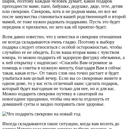
шарик, поэтому каждый человек думает, какой подарок
преподнести маме, папе, бабушке, дедушке, дяде, тете, детям
или свекрови. Свекровь, хоть и не родная мама, но все же
после замужества становиться вашей родственницей и второй
мамой, ее тоже нужно радовать подарками. Пусть это будет
передник и прихватки, но зато как ей приятно будет.
Всем давно известно, что у невестки и свекрови отношения
не всегда складываются очень гладко. Поэтому к выбору
подарка следует относиться с особой осторожностью, чтобы
случайно ее не обидеть. Если ваша вторая мама с чувством
юмора, то можно подарить ей задорную фигурку обезьянки, а
к ней открытку с надписью: «Спасибо Вам огромное за
помощь и советы в нужную минуту, благодаря Вам я сейчас
такая, какая есть». От таких слов она точно растает и будет
улыбаться вам целый вечер. Если вы со свекровью живете в
одном доме, то у вас есть отличный шанс сделать подарок,
который будет выгодным не только для нее, но и для вас.
Можно подарить свекрови путевку в санаторий на
новогодние праздники, чтобы она могла отдохнуть от
домашней суеты и заодно поправить свое здоровье.
Иногда складываются такие ситуации, когда вам вплоть до
самого Нового года просто некогда выбрать подарок, и