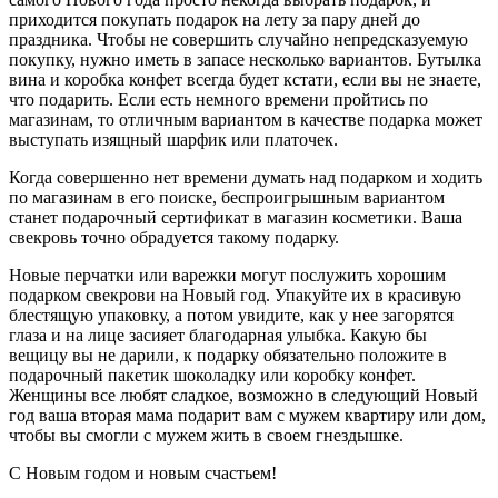
приходится покупать подарок на лету за пару дней до
праздника. Чтобы не совершить случайно непредсказуемую
покупку, нужно иметь в запасе несколько вариантов. Бутылка
вина и коробка конфет всегда будет кстати, если вы не знаете,
что подарить. Если есть немного времени пройтись по
магазинам, то отличным вариантом в качестве подарка может
выступать изящный шарфик или платочек.
Когда совершенно нет времени думать над подарком и ходить
по магазинам в его поиске, беспроигрышным вариантом
станет подарочный сертификат в магазин косметики. Ваша
свекровь точно обрадуется такому подарку.
Новые перчатки или варежки могут послужить хорошим
подарком свекрови на Новый год. Упакуйте их в красивую
блестящую упаковку, а потом увидите, как у нее загорятся
глаза и на лице засияет благодарная улыбка. Какую бы
вещицу вы не дарили, к подарку обязательно положите в
подарочный пакетик шоколадку или коробку конфет.
Женщины все любят сладкое, возможно в следующий Новый
год ваша вторая мама подарит вам с мужем квартиру или дом,
чтобы вы смогли с мужем жить в своем гнездышке.
С Новым годом и новым счастьем!