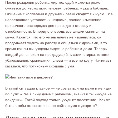
После рождения ребенка мир молодой мамочки резко
сужается до нескольких человек: ребенка, мужа и бабушек.
Общение с коллегами и друзьями резко сводится к нулю. Все
нарастающая усталость и недосып, полное изменение
привычного распорядка дня приводят к стрессу и
озлобленности. В первую очередь все шишки сыпятся на
мужа. Кажется, что его жизнь ничуть не изменилась, он
продолжает ходить на работу и общаться с друзьями, в то
время как вы вынуждены сидеть с ребенком дома. Теперь
каждый день похож на предыдущий: глажки, стирки, готовки,
убаюкивания, срыгивания, слезы — и все по кругу. Начинает
казаться, что потихоньку сходишь с ума.
В такой ситуации главное — не срываться на муже и не идти
по пути: «Раз я сижу дома с ребенком, значит и ты никуда не
пойдешь». Такой подход только ухудшит положение. Как же
быть, чтобы окончательно не сойти с ума в декрете?
День отдыха – это не роскошь, а