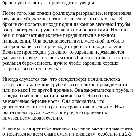
брюшную полость — происходит овуляция.
После того, как стенки фолликула разорвались, и произошла
овуляция, яйцеклетка начинает передвигаться к матке. В
брюшную полость выходит один из концов маточной трубы,
вход в которую окружен маленькими ворсинками. Именно
они и помогают яйцеклетке передвигаться в нужном
направлении. Она должна достигнуть маточной трубы, в
которой чаще всего происходит процесс оплодотворения.
Если все происходит успешно, то зародыш перемещается
дальше по трубе в полость матки. Для того чтобы наступила
реальная беременность, нужно чтобы зародыш хорошо
закрепился на стенке матки.
Иногда случается так, что оплодотворенная яйцеклетка
застревает в маточной трубе из-за ее плохой проходимости
или по какой-то другой причине. Она закрепляется в трубе, и
зародыш начинает расти и развиваться. Это и есть
внематочная беременность. Она опасна тем, что
диагностировать ее на ранних сроках очень сложно. Из-за
роста плода труба может лопнуть, что приведет к
внутреннему кровотечению.
Если вы планируете беременность, очень важно внимательно
относиться ко всем симптомам и признакам, особенно на 2-3