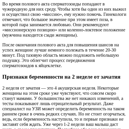
Во время полового акта сперматозоиды попадают в
чужеродную для них среду. Чтобы хотя бы один из них выжил
и осуществил свою «миссию», ему нужно помочь. Гинекологи
отмечают, что большое значение при этом имеет поза, в
которой пара занимается любовью. Они рекомендуют
«миссионерскую позицию» или коленно-локтевое положение
(мужчина находится сзади женщины).
После окончания полового акта для повышения шансов на
успех женщине лучше немного полежать в течение 20-30
минут. Под тазовую область можно подложить небольшую
подушку. Это облегчит процесс передвижения
сперматозоидов к яйцеклетке.
Признаки беременности на 2 неделе от зачатия
2 неделя от зачатия — это 4 акушерская неделя. Некоторые
женщины на этом сроке уже чувствуют, что совсем скоро
станут мамами. У большинства же нет никаких изменений, а
тесты показывают лишь отрицательный результат. Даже
специалист на УЗИ может определить беременность на таком
раннем сроке в очень редких случаях. Но не стоит огорчаться,
ведь, если беременность наступила, то и первые признаки не
заставят себя ждать. Уже через 1-2 недели ваш малыш даст